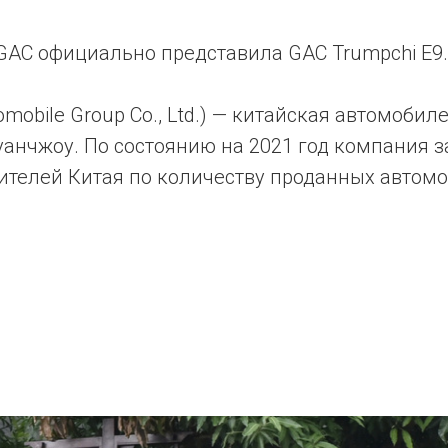
 GAC официально представила GAC Trumpchi E9.
mobile Group Co., Ltd.) — китайская автомоби
уанчжоу. По состоянию на 2021 год компания з
телей Китая по количеству проданных автомо